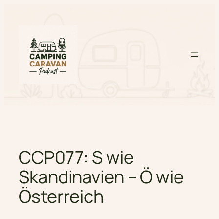
Zum
Inhalt
springen
CCP077: S wie
Skandinavien – Ö wie
Österreich