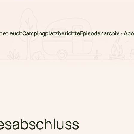
tet euch
Campingplatzberichte
Episodenarchiv
Abo
esabschluss