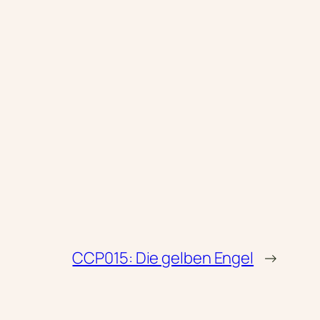
CCP015: Die gelben Engel
→