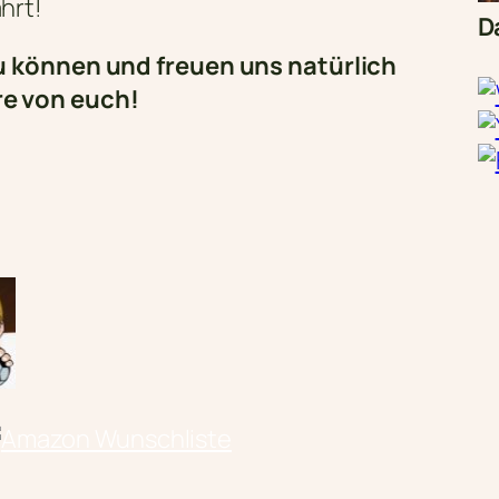
hrt!
D
u können und freuen uns natürlich
e von euch!