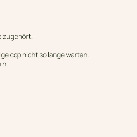
e zugehört.
lge ccp nicht so lange warten.
rn.