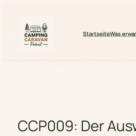
Zum
Inhalt
springen
Startseite
Was erwar
CCP009: Der Ausw