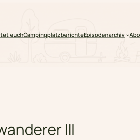
tet euch
Campingplatzberichte
Episodenarchiv
Abo
anderer III